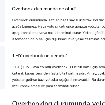
Overbook durumunda ne olur?
Overbook durumunda, satılan bilet sayısı uçaktaki koltuk s
uçağa binemez. Hava yolu şirketi önce gönüllü yolcular bul
uçuş, konaklama veya nakit tazminat sunar. Yeterli gönül
istemeden de olsa uçuş dışı bırakılır ve yasal tazminat öd
THY overbook ne demek?
THY (Türk Hava Yolları) overbook, THY’nin bazı uçuşlarda
katarak kapasitesinden fazla bilet satmasıdır. Amaç, uç
yolcular gelirse bazı yolcular uçağa alınmayabilir. Bu dur
otel konaklaması ve para tazminatı sunar.
Overbooking durumunda yolcu