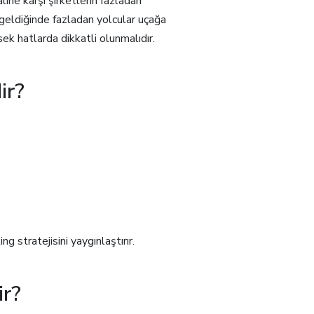
ine karşı şirketlerin fazladan
 geldiğinde fazladan yolcular uçağa
ek hatlarda dikkatli olunmalıdır.
ir?
ng stratejisini yaygınlaştırır.
ir?