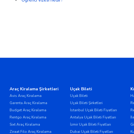
Öğrenci vizesi nedir?
Araç Kiralama Şirketleri
Uçak Bileti
K
Avis Araç Kiralama
Uçak Bileti
H
Garenta Araç Kiralama
Uçak Bileti Şirketleri
Re
Budget Araç Kiralama
İstanbul Uçak Bileti Fiyatları
Re
Rentgo Araç Kiralama
Antalya Uçak Bileti Fiyatları
İl
Sixt Araç Kiralama
İzmir Uçak Bileti Fiyatları
Gi
Ziraat Filo Araç Kiralama
Dubai Uçak Bileti Fiyatları
Ku