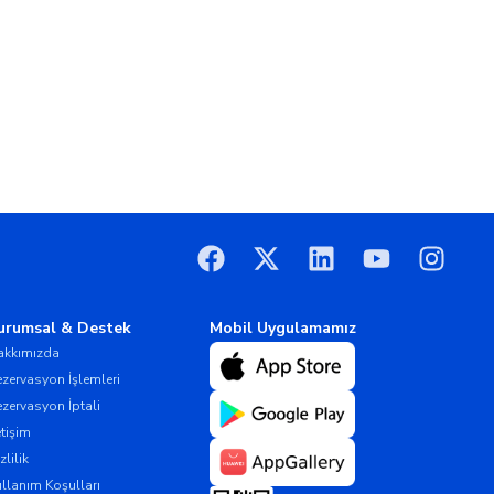
urumsal & Destek
Mobil Uygulamamız
akkımızda
zervasyon İşlemleri
zervasyon İptali
etişim
zlilik
llanım Koşulları