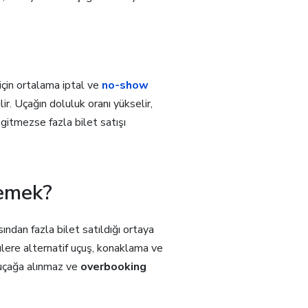
 için ortalama iptal ve
no-show
lir. Uçağın doluluk oranı yükselir,
 gitmezse fazla bilet satışı
demek?
ından fazla bilet satıldığı ortaya
lülere alternatif uçuş, konaklama ve
 uçağa alınmaz ve
overbooking