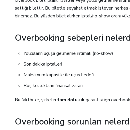
Overbook bilet, planlı iptaller veya yolcu gelmeme ihtimal
sattığı bilettir. Bu biletle seyahat etmek isteyen herkes
binemez. Bu yüzden bilet alırken iptal/no-show oranı yüks
Overbooking sebepleri nelerd
Yolcuların uçuşa gelmeme ihtimali (no-show)
Son dakika iptalleri
Maksimum kapasite ile uçuş hedefi
Boş koltukların finansal zararı
Bu faktörler, şirketin
tam doluluk
garantisi için overbooki
Overbooking sorunları nelerd