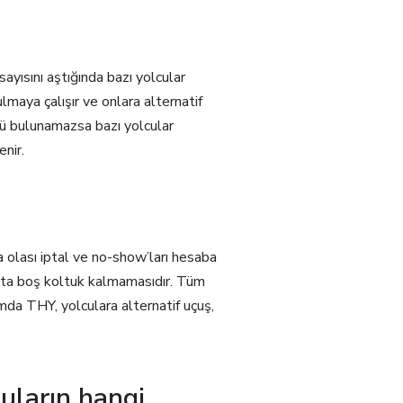
ayısını aştığında bazı yolcular
maya çalışır ve onlara alternatif
lü bulunamazsa bazı yolcular
enir.
 olası iptal ve no-show’ları hesaba
akta boş koltuk kalmamasıdır. Tüm
umda THY, yolculara alternatif uçuş,
ların hangi