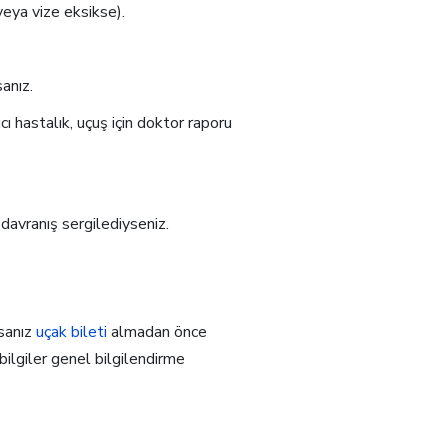
veya vize eksikse).
anız.
ı hastalık, uçuş için doktor raporu
davranış sergilediyseniz.
rsanız
uçak bileti
almadan önce
ilgiler genel bilgilendirme