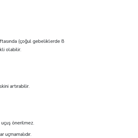
ftasında (çoğul gebeliklerde 8
i olabilir.
ni artırabilir.
 uçuş önerilmez.
lar uçmamalıdır.