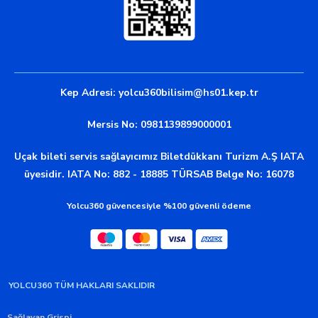
Kep Adresi:
yolcu360bilisim@hs01.kep.tr
Mersis No: 0981139899000001
Uçak bileti servis sağlayıcımız Biletdükkanı Turizm A.Ş IATA
üyesidir. IATA No: 882 - 18885 TÜRSAB Belge No: 16078
Yolcu360 güvencesiyle %100 güvenli ödeme
YOLCU360 TÜM HAKLARI SAKLIDIR
Sağlayan Grispi