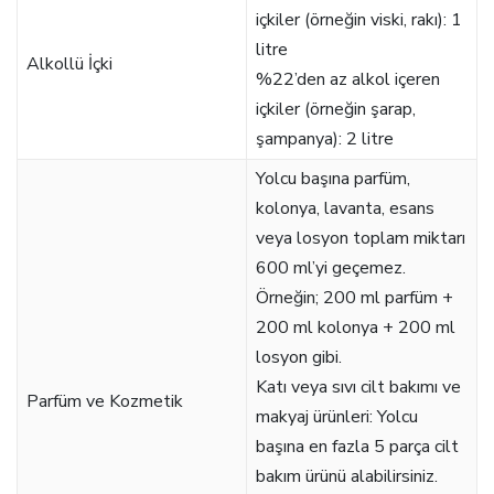
içkiler (örneğin viski, rakı): 1
litre
Alkollü İçki
%22’den az alkol içeren
içkiler (örneğin şarap,
şampanya): 2 litre
Yolcu başına parfüm,
kolonya, lavanta, esans
veya losyon toplam miktarı
600 ml’yi geçemez.
Örneğin; 200 ml parfüm +
200 ml kolonya + 200 ml
losyon gibi.
Katı veya sıvı cilt bakımı ve
Parfüm ve Kozmetik
makyaj ürünleri: Yolcu
başına en fazla 5 parça cilt
bakım ürünü alabilirsiniz.