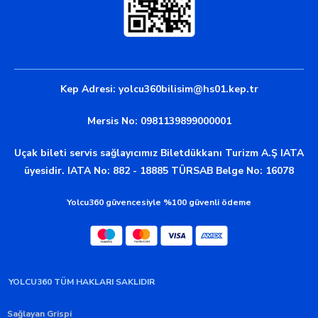
Kep Adresi:
yolcu360bilisim@hs01.kep.tr
Mersis No: 0981139899000001
Uçak bileti servis sağlayıcımız Biletdükkanı Turizm A.Ş IATA
üyesidir. IATA No: 882 - 18885 TÜRSAB Belge No: 16078
Yolcu360 güvencesiyle %100 güvenli ödeme
YOLCU360 TÜM HAKLARI SAKLIDIR
Sağlayan Grispi