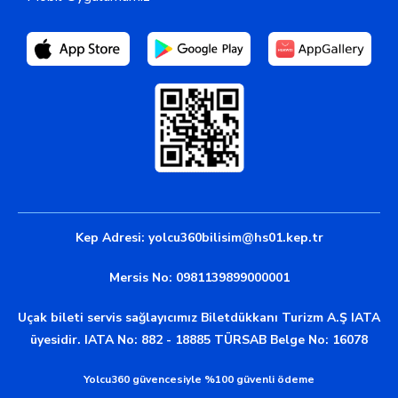
Kep Adresi:
yolcu360bilisim@hs01.kep.tr
Mersis No: 0981139899000001
Uçak bileti servis sağlayıcımız Biletdükkanı Turizm A.Ş IATA
üyesidir. IATA No: 882 - 18885 TÜRSAB Belge No: 16078
Yolcu360 güvencesiyle %100 güvenli ödeme