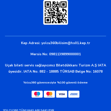
Kep Adresi:
yolcu360bilisim@hs01.kep.tr
Mersis No: 0981139899000001
Uçak bileti servis sağlayıcımız Biletdükkanı Turizm A.Ş IATA
üyesidir. IATA No: 882 - 18885 TÜRSAB Belge No: 16078
Yolcu360 güvencesiyle %100 güvenli ödeme
YOLCU360 TÜM HAKLARI SAKLIDIR