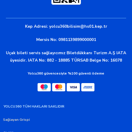
Kep Adresi:
yolcu360bilisim@hs01.kep.tr
Mersis No: 0981139899000001
Uçak bileti servis sağlayıcımız Biletdükkanı Turizm A.Ş IATA
üyesidir. IATA No: 882 - 18885 TÜRSAB Belge No: 16078
Yolcu360 güvencesiyle %100 güvenli ödeme
YOLCU360 TÜM HAKLARI SAKLIDIR
Sağlayan Grispi