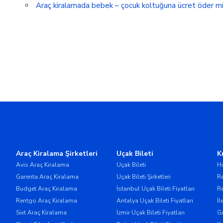
Araç kiralamada bebek – çocuk koltuğuna ücret öder m
Araç Kiralama Şirketleri
Uçak Bileti
K
Avis Araç Kiralama
Uçak Bileti
H
Garenta Araç Kiralama
Uçak Bileti Şirketleri
Re
Budget Araç Kiralama
İstanbul Uçak Bileti Fiyatları
Re
Rentgo Araç Kiralama
Antalya Uçak Bileti Fiyatları
İl
Sixt Araç Kiralama
İzmir Uçak Bileti Fiyatları
Gi