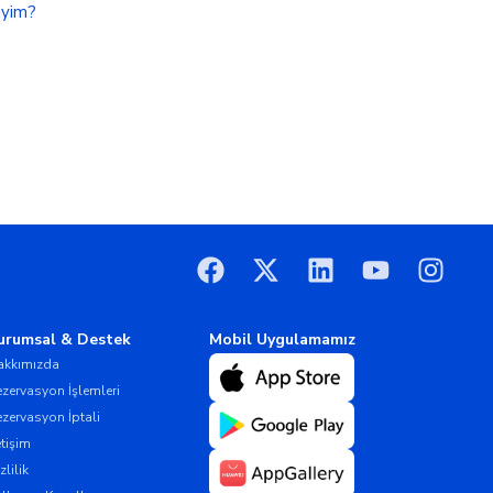
iyim?
urumsal & Destek
Mobil Uygulamamız
akkımızda
zervasyon İşlemleri
zervasyon İptali
etişim
zlilik