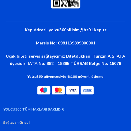
Kep Adresi:
yolcu360bilisim@hs01.kep.tr
Mersis No: 0981139899000001
Uçak bileti servis sağlayıcımız Biletdükkanı Turizm A.Ş IATA
üyesidir. IATA No: 882 - 18885 TÜRSAB Belge No: 16078
Yolcu360 güvencesiyle %100 güvenli ödeme
YOLCU360 TÜM HAKLARI SAKLIDIR
Sağlayan Grispi