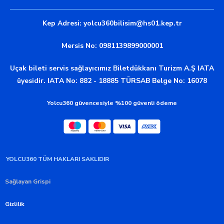
Kep Adresi:
yolcu360bilisim@hs01.kep.tr
Mersis No: 0981139899000001
Uçak bileti servis sağlayıcımız Biletdükkanı Turizm A.Ş IATA
üyesidir. IATA No: 882 - 18885 TÜRSAB Belge No: 16078
Yolcu360 güvencesiyle %100 güvenli ödeme
YOLCU360 TÜM HAKLARI SAKLIDIR
Sağlayan Grispi
Gizlilik